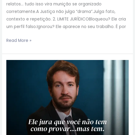
relatos… tudo isso vira munição se organizado
corretamente.A Justiça não julga “drama”.Julga fato,
contexto e repetição. 2. LIMITE JURÍDICOBloqueou? Ele cria
um perfil falso.Ignorou? Ele aparece no seu trabalho. É por
Read More »
Ele
jura
que
você
não
tem
como
provar…
mas
tem