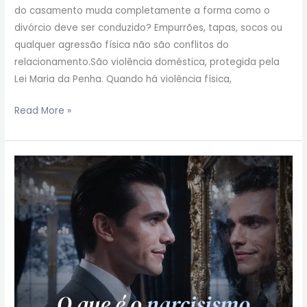
do casamento muda completamente a forma como o
divórcio deve ser conduzido? Empurrões, tapas, socos ou
qualquer agressão física não são conflitos do
relacionamento.São violência doméstica, protegida pela
Lei Maria da Penha. Quando há violência física,
Read More »
O
que
é
o
narcisismo
para
a
Antroposofia