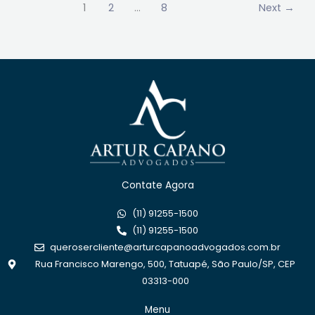
1
2
…
8
Next
→
Contate Agora
(11) 91255-1500
(11) 91255-1500
querosercliente@arturcapanoadvogados.com.br
Rua Francisco Marengo, 500, Tatuapé, São Paulo/SP, CEP
03313-000
Menu