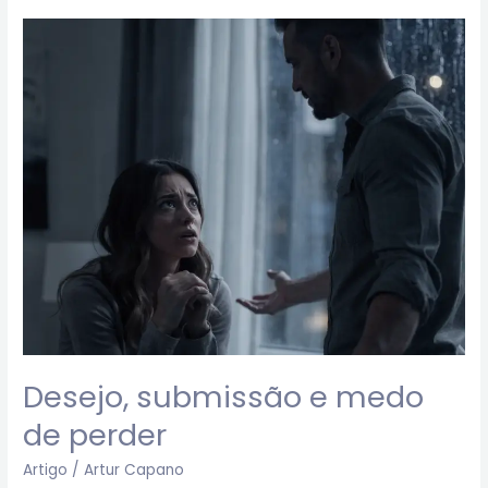
Desejo,
submissão
e
medo
de
perder
Desejo, submissão e medo
de perder
Artigo
/
Artur Capano