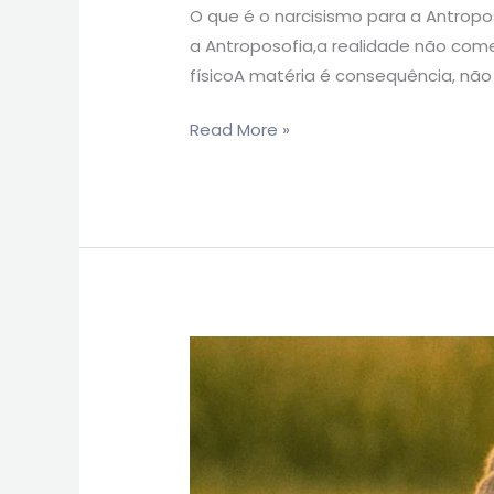
O que é o narcisismo para a Antrop
a Antroposofia,a realidade não come
físicoA matéria é consequência, não
Read More »
Sobrevivemos.
Agora
é
hora
de