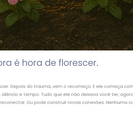
a é hora de florescer.
scer. Depois do trauma, vem o recomeço. E ele começa com 
silêncio e tempo. Tudo que ele não deixava você ter, agora
reconectar. Ou pode construir novas conexões. Nenhuma c