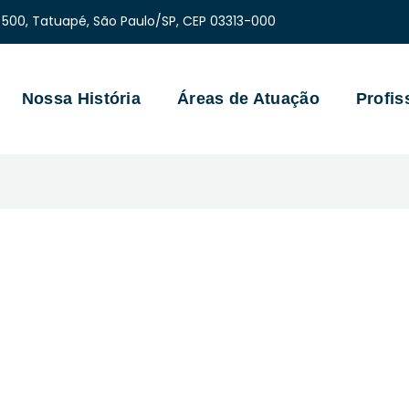
 500, Tatuapé, São Paulo/SP, CEP 03313-000
Nossa História
Áreas de Atuação
Profis