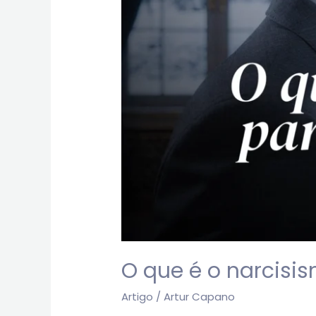
O que é o narcisi
Artigo
/
Artur Capano