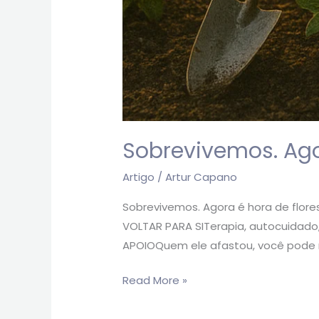
Sobrevivemos. Agor
Artigo
/
Artur Capano
Sobrevivemos. Agora é hora de flore
VOLTAR PARA SITerapia, autocuidado, 
APOIOQuem ele afastou, você pode 
Read More »