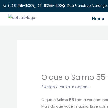
Ir
(11) 91255-1500
(11) 91255-1500
Rua Francisco Marengo,
para
o
Home
conteúdo
O que o Salmo 55 
/
Artigo
/ Por
Artur Capano
O que o Salmo 55 tem a ver com nar
Mais do que você imagina. Esse sal