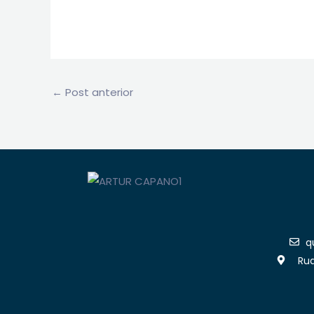
←
Post anterior
q
Rua