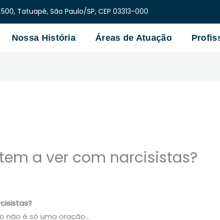
 500, Tatuapé, São Paulo/SP, CEP 03313-000
Nossa História
Áreas de Atuação
Profis
tem a ver com narcisistas?
cisistas?
mo não é só uma oração…