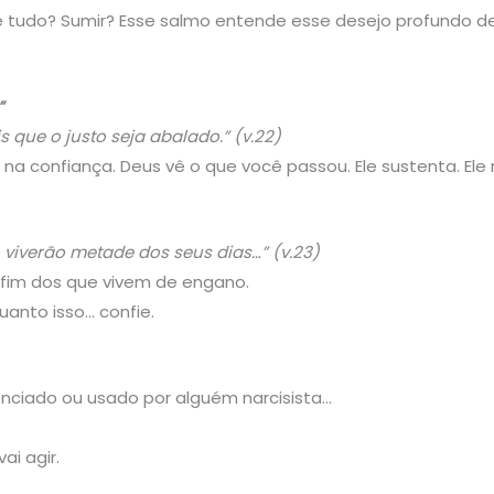
e tudo? Sumir? Esse salmo entende esse desejo profundo d
”
is que o justo seja abalado.” (v.22)
 confiança. Deus vê o que você passou. Ele sustenta. Ele res
viverão metade dos seus dias…” (v.23)
 fim dos que vivem de engano.
uanto isso… confie.
ilenciado ou usado por alguém narcisista…
vai agir.