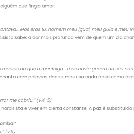
 alguém que fingia amar.
rontava… Mas eras tu, homem meu igual, meu guia e meu ínt
cisista sabe: a dor mais profunda vem de quem um dia ch
 macias do que a manteiga… mas havia guerra no seu coraç
ncanta com palavras doces, mas usa cada frase como espad
ror me cobriu.” (v.4-5)
arcisista é viver em alerta constante. A paz é substituída
pomba!”
” (v.6)