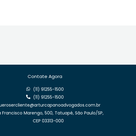
Contate Agora
(11) 91255-1500
(11) 91255-1500
uerosercliente@arturcapanoadvogados.com.br
 Francisco Marengo, 500, Tatuapé, São Paulo/SP,
CEP 03313-000