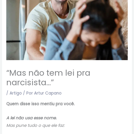
“Mas não tem lei pra
narcisista…”
/
Artigo
/ Por
Artur Capano
Quem disse isso mentiu pra você.
A lei não usa esse nome.
Mas pune tudo o que ele faz: