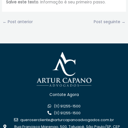
Salve este texto
. Informação é seu primeiro passo.
←
Post anterior
Post seguinte
→
Contate Agora
(11) 91255-1500
(11) 91255-1500
querosercliente@arturcapanoadvogados.com.br
Rua Francisco Marengo, 500, Tatuapé, São Paulo/SP, CEP