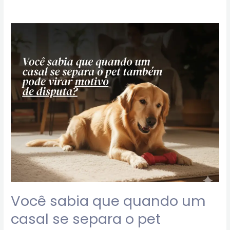
Você
sabia
que
quando
um
casal
se
separa
o
pet
também
pode
virar
motivo
Você sabia que quando um
de
casal se separa o pet
disputa?