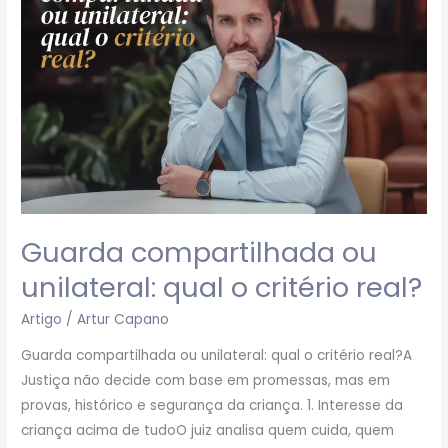
qual
o
critério
real?
Guarda compartilhada ou
unilateral: qual o critério real?
Artigo
/
Artur Capano
Guarda compartilhada ou unilateral: qual o critério real?A
Justiça não decide com base em promessas, mas em
provas, histórico e segurança da criança. 1. Interesse da
criança acima de tudoO juiz analisa quem cuida, quem