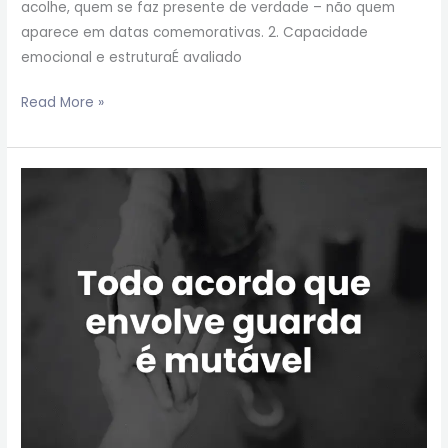
acolhe, quem se faz presente de verdade – não quem
aparece em datas comemorativas. 2. Capacidade
emocional e estruturaÉ avaliado
Read More »
Todo
acordo
que
envolve
guarda
é
mutável