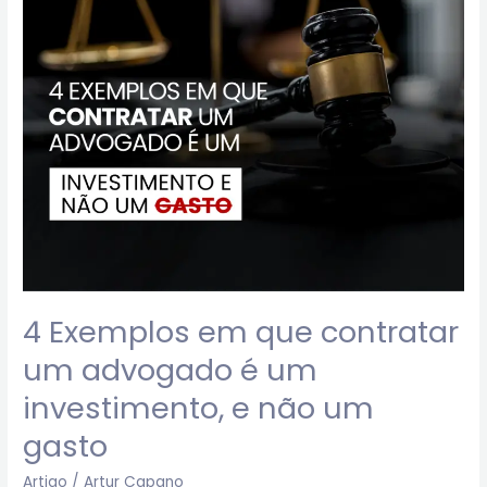
em
que
contratar
um
advogado
é
um
investimento,
e
não
um
gasto
4 Exemplos em que contratar
um advogado é um
investimento, e não um
gasto
Artigo
/
Artur Capano