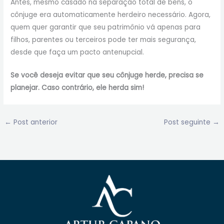
Antes, mesmo casado na separação total de bens, o
cônjuge era automaticamente herdeiro necessário. Agora,
quem quer garantir que seu patrimônio vá apenas para
filhos, parentes ou terceiros pode ter mais segurança,
desde que faça um pacto antenupcial.
Se você deseja evitar que seu cônjuge herde, precisa se
planejar. Caso contrário, ele herda sim!
←
Post anterior
Post seguinte
→