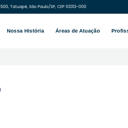
 500, Tatuapé, São Paulo/SP, CEP 03313-000
Nossa História
Áreas de Atuação
Profis
o