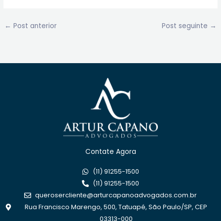
←
Post anterior
Post seguinte
→
Contate Agora
(11) 91255-1500
(11) 91255-1500
querosercliente@arturcapanoadvogados.com.br
Rua Francisco Marengo, 500, Tatuapé, São Paulo/SP, CEP
03313-000