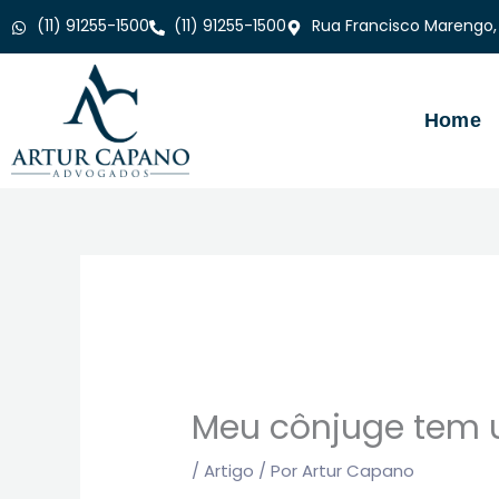
Ir
(11) 91255-1500
(11) 91255-1500
Rua Francisco Marengo,
para
o
conteúdo
Home
Meu cônjuge tem u
/
Artigo
/ Por
Artur Capano