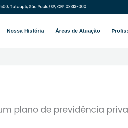
 500, Tatuapé, São Paulo/SP, CEP 03313-000
Nossa História
Áreas de Atuação
Profis
m plano de previdência privad