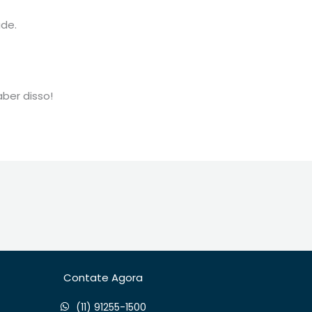
ade.
ber disso!
Contate Agora
(11) 91255-1500