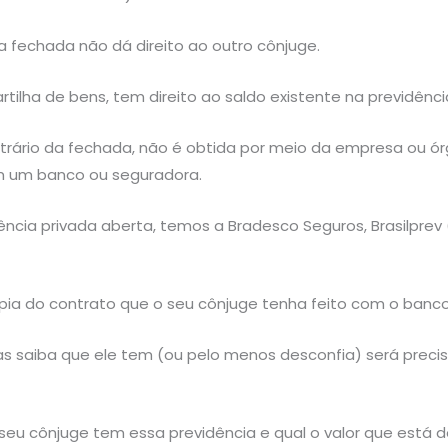
 fechada não dá direito ao outro cônjuge.
tilha de bens, tem direito ao saldo existente na previdênci
ntrário da fechada, não é obtida por meio da empresa ou ó
m um banco ou seguradora.
cia privada aberta, temos a Bradesco Seguros, Brasilprev (B
ópia do contrato que o seu cônjuge tenha feito com o banc
 saiba que ele tem (ou pelo menos desconfia) será preciso
 seu cônjuge tem essa previdência e qual o valor que está 