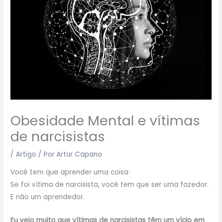
Obesidade Mental e vítimas
de narcisistas
/
Artigo
/ Por
Artur Capano
Você tem que aprender uma coisa:
Se foi vítima de narcisista, você tem que ser uma fazedor.
E não um aprendedor.
Eu vejo muito que vítimas de narcisistas têm um vício em