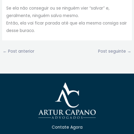
Se ela não conseguir ou se ninguém vier “salvar” e,
geralmente, ninguém salva mesmo.
Então, ela vai ficar parada até que ela mesma consiga sair
desse buraco.
←
Post anterior
Post seguinte
→
Contate Agora